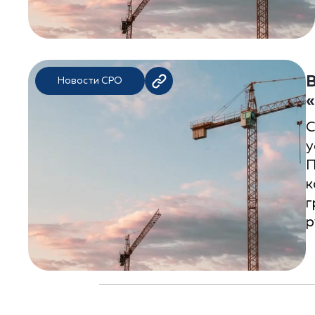
В
Новости СРО
«
С
у
П
к
г
р