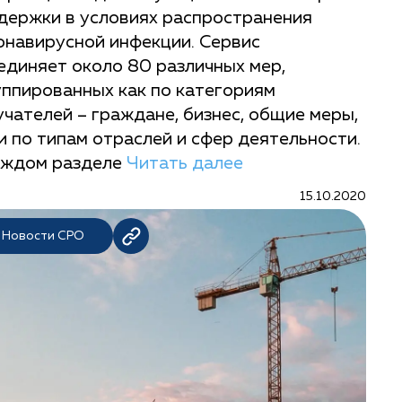
держки в условиях распространения
онавирусной инфекции. Сервис
единяет около 80 различных мер,
уппированных как по категориям
учателей – граждане, бизнес, общие меры,
 и по типам отраслей и сфер деятельности.
аждом разделе
Читать далее
15.10.2020
Новости СРО