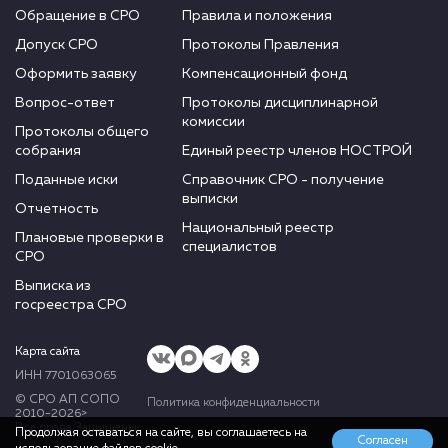
Обращение в СРО
Правила и положения
Допуск СРО
Протоколы Правления
Оформить заявку
Компенсационный фонд
Вопрос-ответ
Протоколы дисциплинарной
комиссии
Протоколы общего
собрания
Единый реестр членов НОСТРОЙ
Поданные иски
Справочник СРО - получение
выписки
Отчетность
Национальный реестр
Плановые проверки в
специалистов
СРО
Выписка из
госреестра СРО
Карта сайта
ИНН 7701063065
© СРО АП СОПО
Политика конфиденциальности
2010-2026>
Все права Защищены
Продолжая оставаться на сайте, вы соглашаетесь на
Согласен