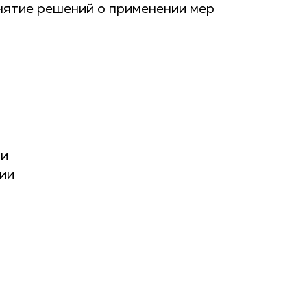
нятие решений о применении мер
ии
ии