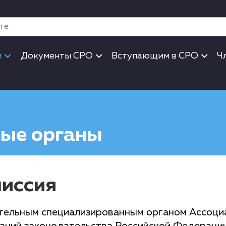
и
Документы СРО
Вступающим в СРО
Ч
ые органы
миссия
ятельным специализированным органом Ассоци