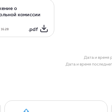
ение о
ольной комиссии
.pdf
 16:28
Дата и время 
Дата и время последнег