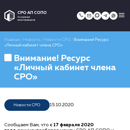
СРО АП СОПО
Ассоциация
проектировщиков
Главная
/
Новости
/
Новости СРО
/
Внимание! Ресурс
«Личный кабинет члена СРО»
Внимание! Ресурс
«Личный кабинет члена
СРО»
15.10.2020
Новости СРО
Сообщаем Вам, что
с 17 февраля 2020