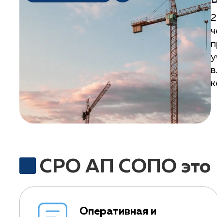
В
2
ч
п
у
в
к
СРО АП СОПО это
Оперативная и