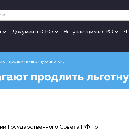
и
Документы СРО
Вступающим в СРО
Ч
гают продлить льготную ипотеку
агают продлить льготн
ии Государственного Совета РФ по