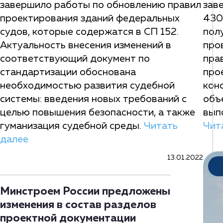
завершило работы по обновлению правил
зав
проектирования зданий федеральных
430
судов, которые содержатся в СП 152.
пол
Актуальность внесения изменений в
про
соответствующий документ по
пра
стандартизации обоснована
про
необходимостью развития судебной
кон
системы: введения новых требований с
объ
целью повышения безопасности, а также
вып
гуманизация судебной среды.
Читать
Чит
далее
13.01.2022
Минстроем России предложены
изменения в состав разделов
проектной документации