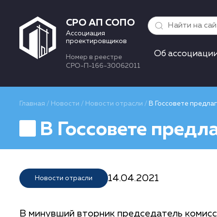
СРО АП СОПО
Ассоциация
проектировщиков
Об ассоциаци
Номер в реестре
СРО-П-166-30062011
Главная
/
Новости
/
Новости отрасли
/
В Госсовете предла
В Госсовете предл
14.04.2021
Новости отрасли
В минувший вторник председатель комисс