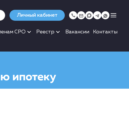
Личный кабинет
ленам СРО
Реестр
Вакансии
Контакты
ую ипотеку