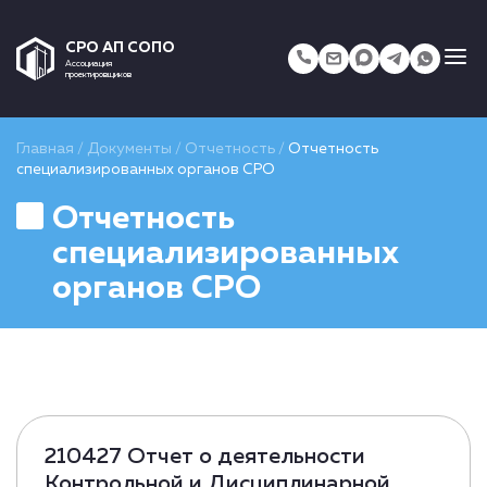
СРО АП СОПО
Ассоциация
проектировщиков
Главная
/
Документы
/
Отчетность
/
Отчетность
специализированных органов СРО
Отчетность
специализированных
органов СРО
210427 Отчет о деятельности
Контрольной и Дисциплинарной