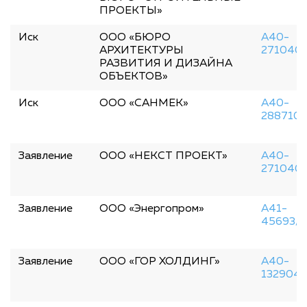
ПРОЕКТЫ»
Иск
ООО «БЮРО
А40-
АРХИТЕКТУРЫ
271040
РАЗВИТИЯ И ДИЗАЙНА
ОБЪЕКТОВ»
Иск
ООО «САНМЕК»
А40-
288710/
Заявление
ООО «НЕКСТ ПРОЕКТ»
А40-
271040
Заявление
ООО «Энергопром»
А41-
45693/
Заявление
ООО «ГОР ХОЛДИНГ»
А40-
132904/