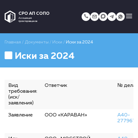
СРО АП СОПО
Ассоциация
проектировщиков
Главная
/
Документы
/
Иски
/
Иски за 2024
Иски за 2024
Вид
Ответчик
№ дела
требования:
(иск/
заявления)
Заявление
ООО «КАРАВАН»
А40-
277967/