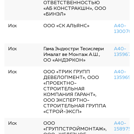
ОТВЕТСТВЕННОСТЬЮ
«АБ КОНСТРАКШН», ООО
«БИНЭЛ»
Иск
ООО «СК АЛЬЯНС»
А40-
130070
Иск
Гама Эндюстри Тесислери
А40-
Ималат ве Монтаж А.Ш.,
135967/
ОО «АНДЭРКОН»
Иск
ООО «ТРИК ГРУПП
А40-
ДЕВЕЛОПМЕНТ», ООО
135969/
«ПРОЕКТНО-
СТРОИТЕЛЬНАЯ
КОМПАНИЯ ГАРАНТ»,
ООО ЭКСПЕРТНО-
СТРОИТЕЛЬНАЯ ГРУППА
«СТРОЙ-ЭКСП»
Иск
ООО
А40-
«ГРУППСТРОЙМОНТАЖ»,
158975/