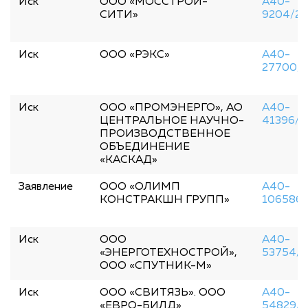
Иск
ООО «МОССТРОЙ-
А40-
СИТИ»
9204/2
Иск
ООО «РЭКС»
А40-
27700/
Иск
ООО «ПРОМЭНЕРГО», АО
А40-
ЦЕНТРАЛЬНОЕ НАУЧНО-
41396/2
ПРОИЗВОДСТВЕННОЕ
ОБЪЕДИНЕНИЕ
«КАСКАД»
Заявление
ООО «ОЛИМП
А40-
КОНСТРАКШН ГРУПП»
106586/
Иск
ООО
А40-
«ЭНЕРГОТЕХНОСТРОЙ»,
53754/
ООО «СПУТНИК-М»
Иск
ООО «СВИТЯЗЬ». ООО
А40-
«ЕВРО-БИЛД»
54829/