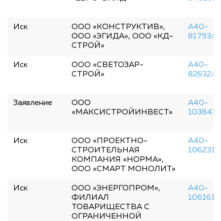
Иск
ООО «КОНСТРУКТИВ»,
А40-
ООО «ЭГИДА», ООО «КД-
81793/2
СТРОЙ»
Иск
ООО «СВЕТОЗАР-
А40-
СТРОЙ»
82632/2
Заявление
ООО
А40-
«МАКСИСТРОЙИНВЕСТ»
103843/
Иск
ООО «ПРОЕКТНО-
А40-
СТРОИТЕЛЬНАЯ
106231/
КОМПАНИЯ «НОРМА»,
ООО «СМАРТ МОНОЛИТ»
Иск
ООО «ЭНЕРГОПРОМ»,
А40-
ФИЛИАЛ
106161/
ТОВАРИЩЕСТВА С
ОГРАНИЧЕННОЙ