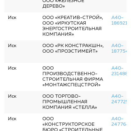
ООО «ЖЕЛЕЗНОЕ
ДЕРЕВО»
Иск
ООО «КРЕАТИВ-СТРОЙ»,
А40-
ООО «ИРКУТСКАЯ
186921/
ЭНЕРГОСТРОИТЕЛЬНАЯ
КОМПАНИЯ»
Иск
ООО «РК КОНСТРАКШН»,
А40-
ООО «ПРОЭСТИМЕЙТ»
187754
Иск
ООО
А40-
ПРОИЗВОДСТВЕННО-
231488/
СТРОИТЕЛЬНАЯ ФИРМА
«МОНТАЖСПЕЦСТРОЙ»
Иск
ООО ТОРГОВО-
А40-
ПРОМЫШЛЕННАЯ
247725
КОМПАНИЯ «СТЕЛЛА»
Иск
ООО
А40-
«КОНСТРУКТОРСКОЕ
247764
БЮРО «СТРОИТЕЛЬНЫЕ